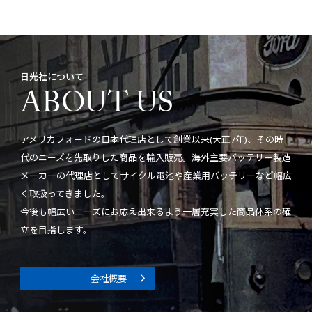
日光社について
ABOUT US
アメリカフォードの日本代理店として創業以来(大正7年)、その時
代のニーズを先取りした商品を輸入販売。海外主要バッテリー製造
メーカーの代理店としてサイクル電池や産業用バッテリーなど幅広
く取扱ってきました。
今後も幅広いニーズにお応え出来るよう一層充実した商品体系の確
立を目指します。
会社概要