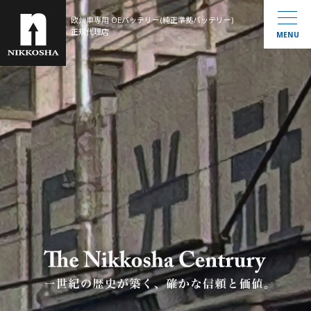
欧州車専用 OEバッテリー(純正準拠バッテリー)
製品ラインナップ
正規代理店
MENU
取扱製品一覧
お知らせ
®
VARTA
MOLL
会社概要
Banner
History
大型トラック／産業用・農機・建機用
米国車・マリン・その他
バッテリー通信
お問い合わせ
サイトマップ