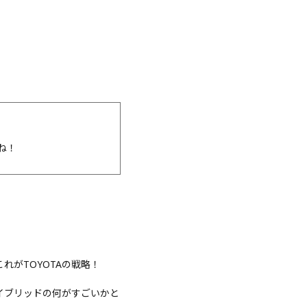
。
ね！
がTOYOTAの戦略！
イブリッドの何がすごいかと