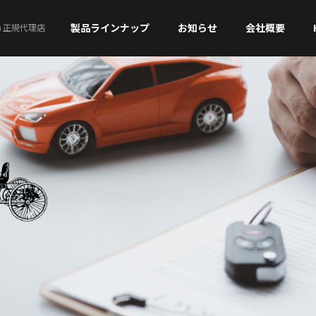
製品ラインナップ
お知らせ
会社概要
)
正規代理店
MOLL
Banner
MOLL AFB start-stop
AGM
MIC AGM
MOLL EFB start-stop
BACK-UP
MOLL XTRA charge
EFB / EFB PRO
MIC
MOLL SLI CLASSIC
ATTERIES