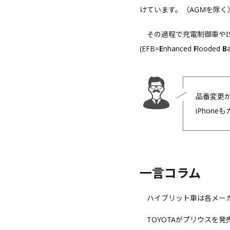
けています。（AGMを除く
その過程で充電制御車やIS
(EFB=
E
nhanced
F
looded
B
品番変更
iPhon
一言コラム
ハイブリット車は各メーカ
TOYOTAがプリウスを