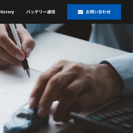
History
バッテリー通信
お問い合わせ
大型トラック／産業用・
米国車・マリン・その他
農機・建機用
®
ACDelco
VARTA
®
Banner
OPTIMA
HOPPECKE