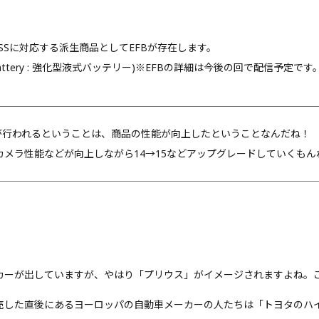
）
Sに対応する派生商品としてEFBが存在します。
attery : 強化型液式バッテリー)※EFBの詳細は今後の回で配信予定です
が行われるということは、商品の性能が向上したということなんだね！
eもカメラ性能などが向上しながら14→15などアップグレードしていくもん
ーが出していますが、やはり「プリウス」がイメージされますよね。これ
発売した直後にあるヨーロッパの自動車メーカーの人たちは「トヨタのハ