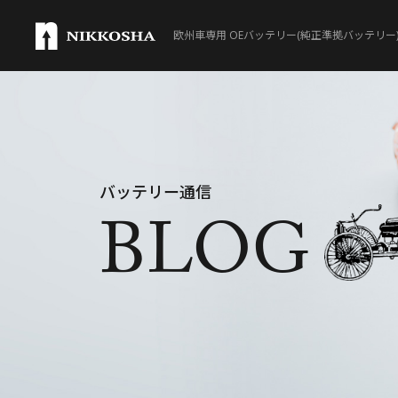
欧州車専用 OEバッテリー(純正準拠バッテリー
製品ラインナップ
Lineup
取扱製品一覧
バッテリー通信
BLOG
®
VARTA
®
VARTA
SILVER DYNA
®
VARTA
SILVER DYNA
®
VARTA
AUXILIARY B