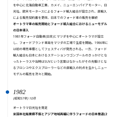
を中心に北海自動車工業、カメイ、ニューエンパイアモーター、日
光社、欧米モータースによるフォード輸入組合が設立され、直輸入
による販売契約書を更改、日本でのフォード車の販売を継続
オートラマ車の販売開始とフォード輸入組合におけるニューモデル
の日本導入
1981年フォード自動車(日本)とマツダを中心にオートラマが設立
し、フォードブランド車両をマツダの工場で生産を開始。1986年に
は初の専売車種としてフェスティバが発売される。一方、フォード
輸入組合も日本におけるステーションワゴンブールのきっかけとな
ったトーラスや当時はSUVという言葉はなかったがその先駆けとな
るブロンコやエクスプローラーなどの直輸入の利点を生かしニュー
モデルの販売を次々と開始。
1982
(昭和57年) 10月
オートラマ日光社を発足
米国本社販業績不振とアジア地域再編に伴うフォードの日本撤退(2