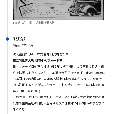
1936年9月11日 京都日日新聞 朝刊
1938
(昭和13年) 3月
法人組織に改め、株式会社 日光社を設立
第二次世界大戦 戦時中のフォード車
日本フォード自動車会社は1935年に横浜･鶴見にて車両の製造・組
立を拡張しようとしたが、日本政府が許可を与えず、また1936年に
日本国内での自動車生産は50％以上日本の資本が入っている会社に
のみ許可するという法律が制定、これを機にフォードは日本での操
業を中止した(1940)
この戦時下で日光社は京都府下主要工場の指定を受け京都近隣の官
公署や主要会社の自動車整備や戦後の進駐軍の自家用車の修理など
をおこなう