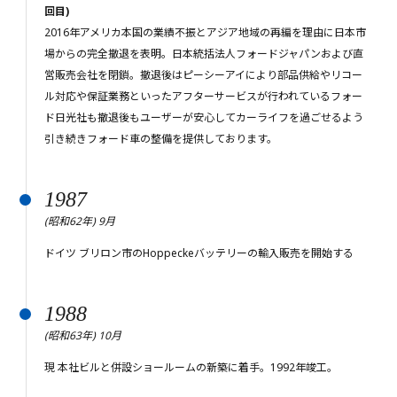
回目)
2016年アメリカ本国の業績不振とアジア地域の再編を理由に日本市
場からの完全撤退を表明。日本統括法人フォードジャパンおよび直
営販売会社を閉鎖。撤退後はピーシーアイにより部品供給やリコー
ル対応や保証業務といったアフターサービスが行われているフォー
ド日光社も撤退後もユーザーが安心してカーライフを過ごせるよう
引き続きフォード車の整備を提供しております。
1987
(昭和62年) 9月
ドイツ ブリロン市のHoppeckeバッテリーの輸入販売を開始する
1988
(昭和63年) 10月
現 本社ビルと併設ショールームの新築に着手。1992年竣工。