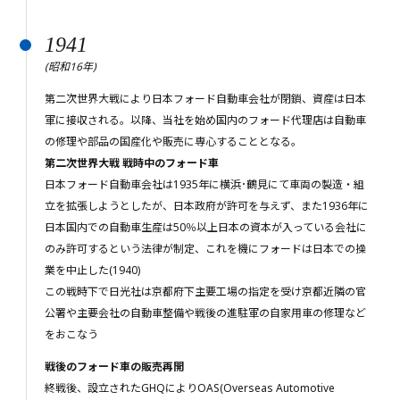
1941
(昭和16年)
第二次世界大戦により日本フォード自動車会社が閉鎖、資産は日本
軍に接収される。以降、当社を始め国内のフォード代理店は自動車
の修理や部品の国産化や販売に専心することとなる。
第二次世界大戦 戦時中のフォード車
日本フォード自動車会社は1935年に横浜･鶴見にて車両の製造・組
立を拡張しようとしたが、日本政府が許可を与えず、また1936年に
日本国内での自動車生産は50％以上日本の資本が入っている会社に
のみ許可するという法律が制定、これを機にフォードは日本での操
業を中止した(1940)
この戦時下で日光社は京都府下主要工場の指定を受け京都近隣の官
公署や主要会社の自動車整備や戦後の進駐軍の自家用車の修理など
をおこなう
戦後のフォード車の販売再開
終戦後、設立されたGHQによりOAS(Overseas Automotive