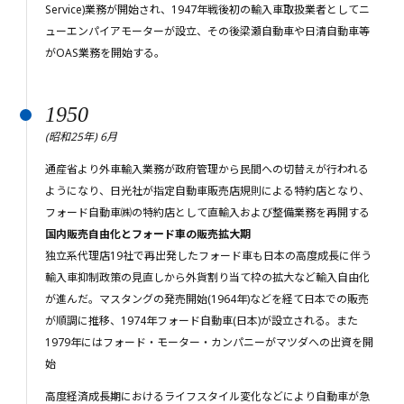
Service)業務が開始され、1947年戦後初の輸入車取扱業者としてニ
ューエンパイアモーターが設立、その後梁瀬自動車や日清自動車等
がOAS業務を開始する。
1950
(昭和25年) 6月
通産省より外車輸入業務が政府管理から民間への切替えが行われる
ようになり、日光社が指定自動車販売店規則による特約店となり、
フォード自動車㈱の特約店として直輸入および整備業務を再開する
国内販売自由化とフォード車の販売拡大期
独立系代理店19社で再出発したフォード車も日本の高度成長に伴う
輸入車抑制政策の見直しから外貨割り当て枠の拡大など輸入自由化
が進んだ。マスタングの発売開始(1964年)などを経て日本での販売
が順調に推移、1974年フォード自動車(日本)が設立される。また
1979年にはフォード・モーター・カンパニーがマツダへの出資を開
始
高度経済成長期におけるライフスタイル変化などにより自動車が急