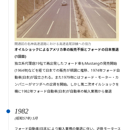
開通前の名神高速道路における高速追尾訓練への協力
オイルショックによるアメリカ車の販売不振とフォードの日本撤退
(1回目)
独立系代理店19社で再出発したフォード車もMustangの発売開始
(1964年)などを経て日本での販売が順調に推移、1974年フォード自
動車(日本)が設立される。また1979年にはフォード・モーター・カ
ンパニーがマツダへの出資を開始。しかし第二次オイルショックを
機に1982年フォード自動車(日本)が自動車の輸入業務から撤退
1982
(昭和57年) 5月
フォード自動車(日本)により輸入業務の撤退に伴い、近鉄モータース