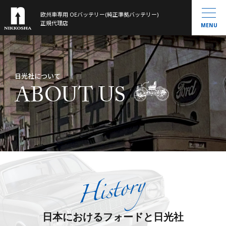
欧州車専用 OEバッテリー(純正準拠バッテリー)
製品ラインナップ
正規代理店
MENU
取扱製品一覧
お知らせ
®
VARTA
MOLL
会社概要
日光社について
Banner
ABOUT US
History
大型トラック／産業用・農機・建機用
米国車・マリン・その他
バッテリー通信
お問い合わせ
サイトマップ
日本におけるフォードと日光社