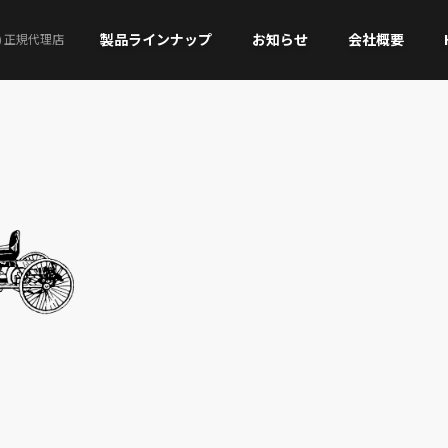
製品ラインナップ
お知らせ
会社概要
)
正規代理店
MOLL
Banner
MOLL AFB start-stop
AGM
MIC AGM
MOLL EFB start-stop
BACK-UP
MOLL XTRA charge
EFB / EFB PRO
MIC
MOLL SLI CLASSIC
ATTERIES