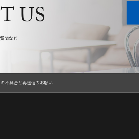
T US
質問など
ムの不具合と再送信のお願い