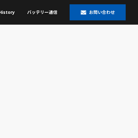
History
バッテリー通信
お問い合わせ
大型トラック／産業用・
米国車・マリン・その他
農機・建機用
®
ACDelco
VARTA
®
Banner
OPTIMA
HOPPECKE