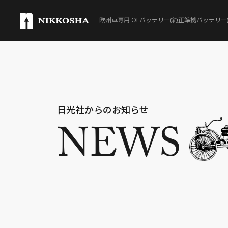
欧州車専用 OEバッテリー(純正準拠バッテリー
製品ラインナップ
Lineup
取扱製品一覧
日光社からのお知らせ
NEWS
®
VARTA
®
VARTA
SILVER DYNA
®
VARTA
SILVER DYNA
®
VARTA
AUXILIARY B