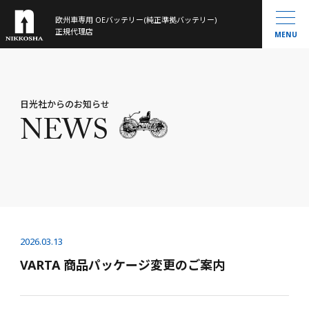
欧州車専用 OEバッテリー(純正準拠バッテリー)
製品ラインナップ
正規代理店
MENU
取扱製品一覧
お知らせ
®
VARTA
MOLL
会社概要
日光社からのお知らせ
Banner
NEWS
History
大型トラック／産業用・農機・建機用
米国車・マリン・その他
バッテリー通信
お問い合わせ
サイトマップ
2026.03.13
VARTA 商品パッケージ変更のご案内