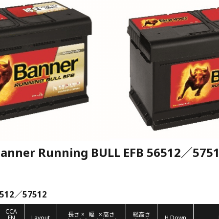
anner Running BULL EFB 56512／575
6512／57512
CCA
長さ
×
幅
×
高さ
総高さ
EN
Layout
H.Down