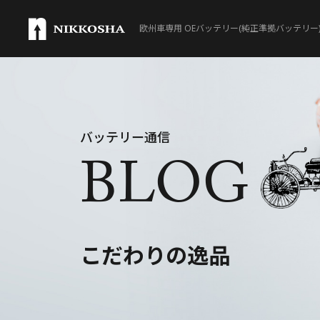
欧州車専用 OEバッテリー(純正準拠バッテリー
製品ラインナップ
Lineup
バッテリー通信
取扱製品一覧
BLOG
®
VARTA
®
VARTA
SILVER DYNA
こだわりの逸品
®
VARTA
SILVER DYNA
®
VARTA
AUXILIARY B