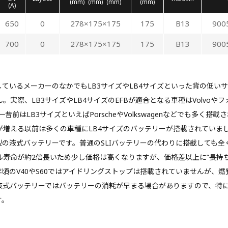
(mm)
(mm)
(mm)
(mm)
(A)
650
0
278×175×175
175
B13
900
700
0
278×175×175
175
B13
900
しているメーカーのなかでもLB3サイズやLB4サイズといった背の低いサ
実際、LB3サイズやLB4サイズのEFBが適合となる車種はVolvoや
前はLB3サイズといえばPorscheやVolkswagenなどでも多く搭載さ
が増える以前は多くの車種にLB4サイズのバッテリーが搭載されていま
型の液式バッテリーです。普通のSLIバッテリーの代わりに搭載しても
ル寿命が約2倍長いため少し価格は高くなりますが、価格差以上に”長持
10年頃のV40やS60ではアイドリングストップは搭載されていませんが
液式バッテリーではバッテリーの消耗が早まる場合がありますので、特
す。