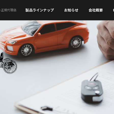
製品ラインナップ
お知らせ
会社概要
)
正規代理店
MOLL
Banner
MOLL AFB start-stop
AGM
MIC AGM
MOLL EFB start-stop
BACK-UP
MOLL XTRA charge
EFB / EFB PRO
MIC
MOLL SLI CLASSIC
ATTERIES