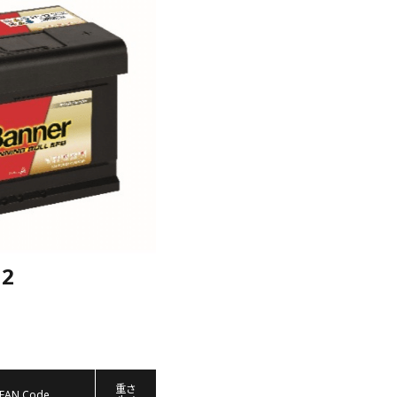
12
重さ
EAN Code