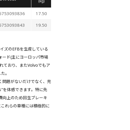
(kg)
5753093836
17.50
5753093843
19.50
イズのEFBを生産している
フォード(主にヨーロッパ市場
れており、またVolvoでもア
した。
全く問題がないだけでなく、充
ち”を体感できます。特に先
、燃費向上のため回生ブレーキ
にこれらの車種には積極的に