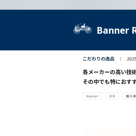
Banner 
こだわりの逸品
202
各メーカーの高い技
その中でも特におす
banner
EFB
輸入車