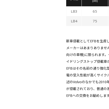
(Ah)
LB3
65
LB4
75
新車搭載としてEFBを生産
メーカーはあまりありません。
向けの車種)に限られます。一昔
イドリングストップ搭載車
EFBはその名前の通り強化
電の受入性能が高くサイク
述のVolvoのなかでも20
が搭載されており、普通の
EFBへの交換をお勧めしま