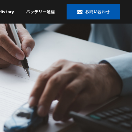
History
バッテリー通信
お問い合わせ
大型トラック／産業用・
米国車・マリン・その他
農機・建機用
®
ACDelco
VARTA
®
Banner
OPTIMA
HOPPECKE