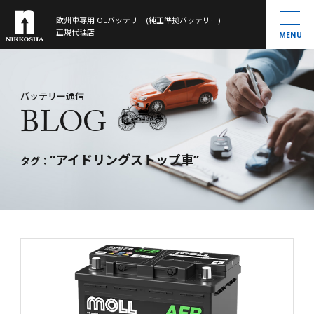
欧州車専用 OEバッテリー(純正準拠バッテリー)
製品ラインナップ
正規代理店
MENU
取扱製品一覧
お知らせ
®
VARTA
MOLL
会社概要
バッテリー通信
BLOG
Banner
History
大型トラック／産業用・農機・建機用
米国車・マリン・その他
“アイドリングストップ車”
バッテリー通信
タグ：
お問い合わせ
サイトマップ