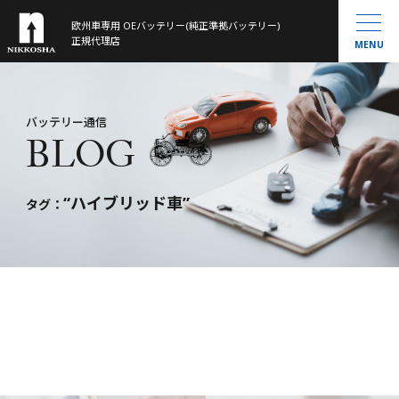
欧州車専用 OEバッテリー(純正準拠バッテリー)
製品ラインナップ
正規代理店
MENU
取扱製品一覧
お知らせ
®
VARTA
MOLL
会社概要
バッテリー通信
BLOG
Banner
History
大型トラック／産業用・農機・建機用
米国車・マリン・その他
“ハイブリッド車”
バッテリー通信
タグ：
お問い合わせ
サイトマップ