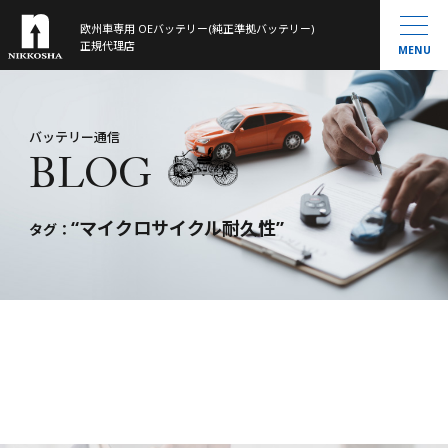
欧州車専用 OEバッテリー(純正準拠バッテリー)
製品ラインナップ
正規代理店
MENU
取扱製品一覧
お知らせ
®
VARTA
MOLL
会社概要
バッテリー通信
BLOG
Banner
History
大型トラック／産業用・農機・建機用
米国車・マリン・その他
“マイクロサイクル耐久性”
バッテリー通信
タグ：
お問い合わせ
サイトマップ