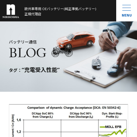
欧州車専用 OEバッテリー(純正準拠バッテリー)
製品ラインナップ
正規代理店
MENU
取扱製品一覧
お知らせ
®
VARTA
MOLL
会社概要
バッテリー通信
BLOG
Banner
History
大型トラック／産業用・農機・建機用
米国車・マリン・その他
“充電受入性能”
バッテリー通信
タグ：
お問い合わせ
サイトマップ