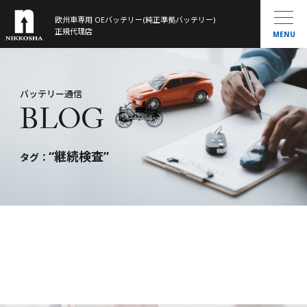
欧州車専用 OEバッテリー(純正準拠バッテリー)
製品ラインナップ
正規代理店
MENU
取扱製品一覧
お知らせ
®
VARTA
MOLL
会社概要
バッテリー通信
BLOG
Banner
History
大型トラック／産業用・農機・建機用
米国車・マリン・その他
“継続検査”
バッテリー通信
タグ：
お問い合わせ
サイトマップ