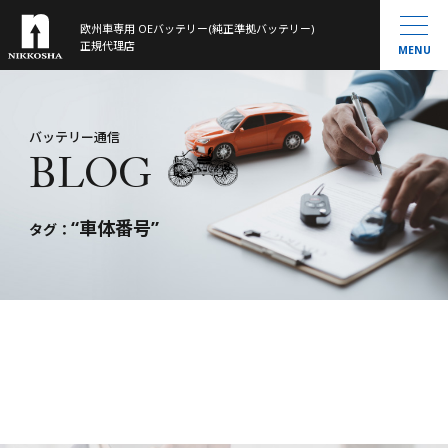
欧州車専用 OEバッテリー(純正準拠バッテリー)
製品ラインナップ
正規代理店
MENU
取扱製品一覧
お知らせ
®
VARTA
MOLL
会社概要
バッテリー通信
BLOG
Banner
History
大型トラック／産業用・農機・建機用
米国車・マリン・その他
“車体番号”
バッテリー通信
タグ：
お問い合わせ
サイトマップ