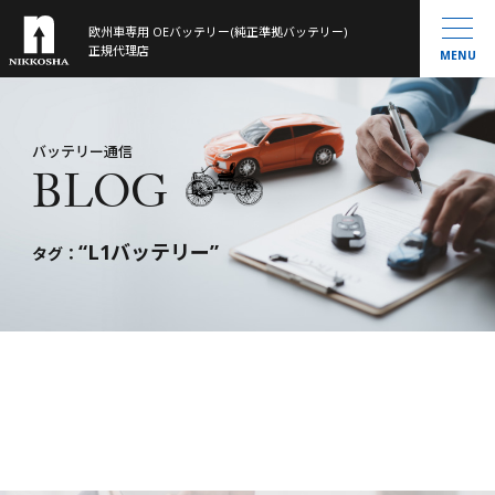
欧州車専用 OEバッテリー(純正準拠バッテリー)
製品ラインナップ
正規代理店
MENU
取扱製品一覧
お知らせ
®
VARTA
MOLL
会社概要
バッテリー通信
BLOG
Banner
History
大型トラック／産業用・農機・建機用
米国車・マリン・その他
“L1バッテリー”
バッテリー通信
タグ：
お問い合わせ
サイトマップ