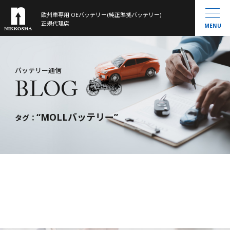
欧州車専用 OEバッテリー(純正準拠バッテリー)
製品ラインナップ
正規代理店
MENU
取扱製品一覧
お知らせ
®
VARTA
MOLL
会社概要
バッテリー通信
BLOG
Banner
History
大型トラック／産業用・農機・建機用
米国車・マリン・その他
“MOLLバッテリー”
バッテリー通信
タグ：
お問い合わせ
サイトマップ