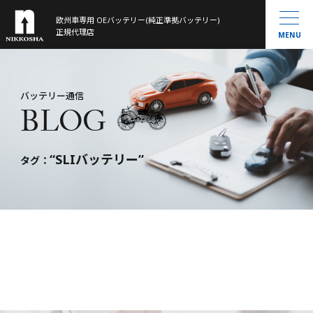
欧州車専用 OEバッテリー(純正準拠バッテリー)
製品ラインナップ
正規代理店
MENU
取扱製品一覧
お知らせ
®
VARTA
MOLL
会社概要
バッテリー通信
BLOG
Banner
History
大型トラック／産業用・農機・建機用
米国車・マリン・その他
“SLIバッテリー”
バッテリー通信
タグ：
お問い合わせ
サイトマップ