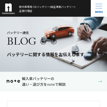
欧州車専用 OEバッテリー(純正準拠バッテリー)
製品ラインナップ
正規代理店
MENU
取扱製品一覧
お知らせ
®
VARTA
MOLL
会社概要
バッテリー通信
BLOG
Banner
History
大型トラック／産業用・農機・建機用
米国車・マリン・その他
バッテリーに関する情報をお伝えします
バッテリー通信
お問い合わせ
サイトマップ
輸入車バッテリーの
→
違い・選び方をnoteで解説