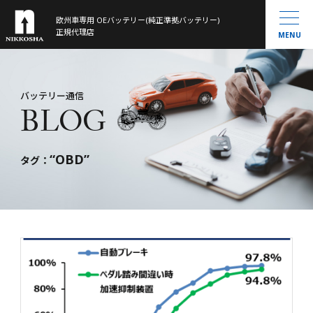
欧州車専用 OEバッテリー(純正準拠バッテリー)
製品ラインナップ
正規代理店
MENU
取扱製品一覧
お知らせ
®
VARTA
MOLL
会社概要
バッテリー通信
BLOG
Banner
History
大型トラック／産業用・農機・建機用
米国車・マリン・その他
“OBD”
バッテリー通信
タグ：
お問い合わせ
サイトマップ