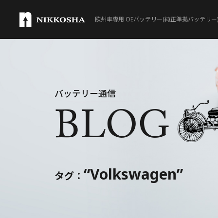
欧州車専用 OEバッテリー(純正準拠バッテリー
製品ラインナップ
Lineup
バッテリー通信
取扱製品一覧
BLOG
®
VARTA
®
VARTA
SILVER DYNA
“Volkswagen”
®
VARTA
タグ：
SILVER DYNA
®
VARTA
AUXILIARY B