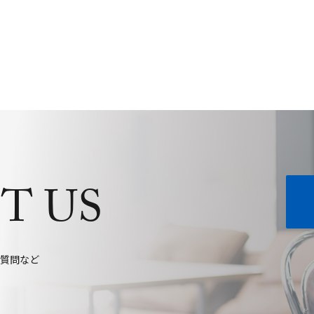
T US
質問など