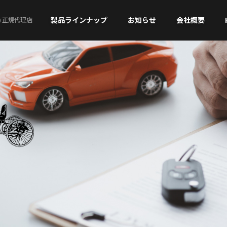
製品ラインナップ
お知らせ
会社概要
)
正規代理店
MOLL
Banner
MOLL AFB start-stop
AGM
MIC AGM
MOLL EFB start-stop
BACK-UP
MOLL XTRA charge
EFB / EFB PRO
MIC
MOLL SLI CLASSIC
ATTERIES