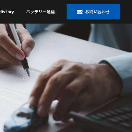
History
バッテリー通信
お問い合わせ
大型トラック／産業用・
米国車・マリン・その他
農機・建機用
®
ACDelco
VARTA
®
Banner
OPTIMA
HOPPECKE