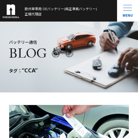
欧州車専用 OEバッテリー(純正準拠バッテリー)
製品ラインナップ
正規代理店
MENU
取扱製品一覧
お知らせ
®
VARTA
MOLL
会社概要
バッテリー通信
BLOG
Banner
History
大型トラック／産業用・農機・建機用
米国車・マリン・その他
“CCA”
バッテリー通信
タグ：
お問い合わせ
サイトマップ