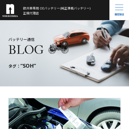
欧州車専用 OEバッテリー(純正準拠バッテリー)
製品ラインナップ
正規代理店
MENU
取扱製品一覧
お知らせ
®
VARTA
MOLL
会社概要
バッテリー通信
BLOG
Banner
History
大型トラック／産業用・農機・建機用
米国車・マリン・その他
“SOH”
バッテリー通信
タグ：
お問い合わせ
サイトマップ